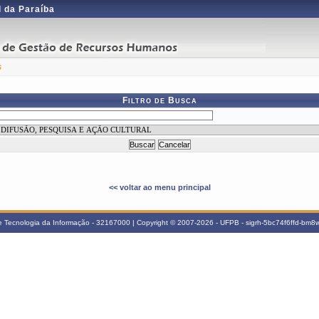
 da Paraíba
s
Filtro de Busca
<< voltar ao menu principal
e Tecnologia da Informação - 32167000 | Copyright © 2007-2026 - UFPB - sigrh-5bc74f6ffd-bm