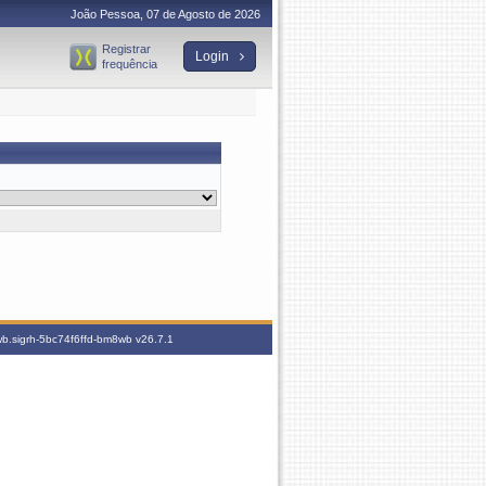
João Pessoa, 07 de Agosto de 2026
Registrar
Login
frequência
8wb.sigrh-5bc74f6ffd-bm8wb
v26.7.1